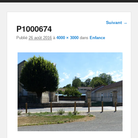
Parcourir
Suivant →
P1000674
les images
Publié
26 août 2016
à
4000 × 3000
dans
Enfance