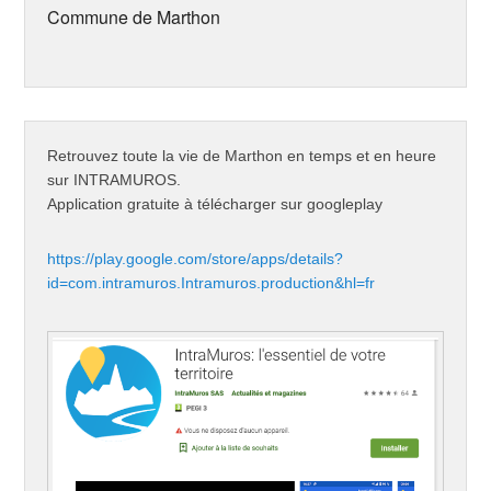
e
r
r
Commune de Marthon
d
e
e
a
d
d
n
a
a
s
n
n
u
s
s
n
u
u
e
n
n
n
e
e
o
n
n
u
o
o
v
u
u
Retrouvez toute la vie de Marthon en temps et en heure
e
v
v
l
e
e
sur INTRAMUROS.
l
l
l
e
l
l
Application gratuite à télécharger sur googleplay
f
e
e
e
f
f
n
e
e
ê
n
n
https://play.google.com/store/apps/details?
t
ê
ê
r
t
t
id=com.intramuros.Intramuros.production&hl=fr
e
r
r
)
e
e
)
)